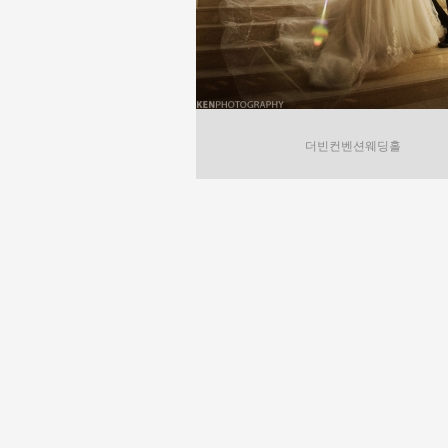
더빈컨벤션웨딩홀