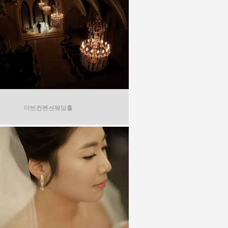
더빈컨벤션웨딩홀