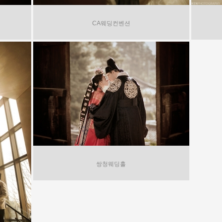
CA웨딩컨벤션
쌍청웨딩홀