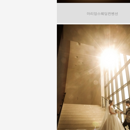
마리앙스웨딩컨벤션