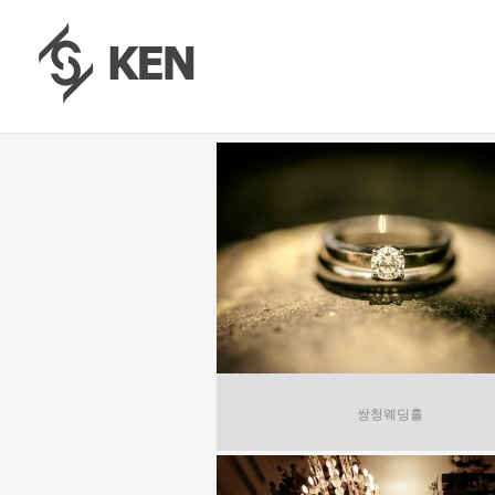
쌍청웨딩홀