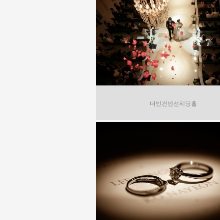
더빈컨벤션웨딩홀