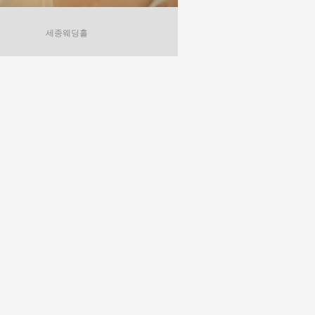
세종웨딩홀