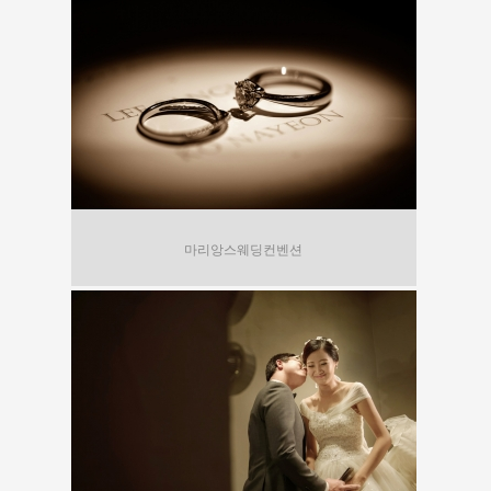
마리앙스웨딩컨벤션