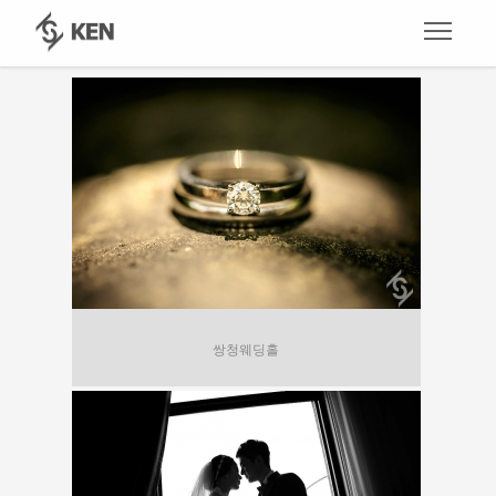
쌍청웨딩홀