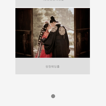
쌍청웨딩홀