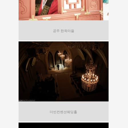
공주 한옥마을
더빈컨벤션웨딩홀