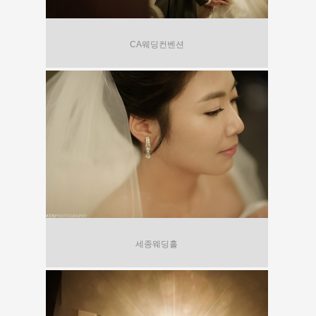
CA웨딩컨벤션
세종웨딩홀