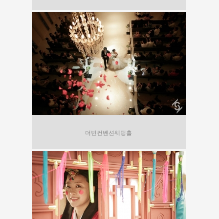
더빈컨벤션웨딩홀