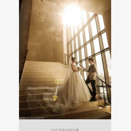
더빈컨벤션웨딩홀