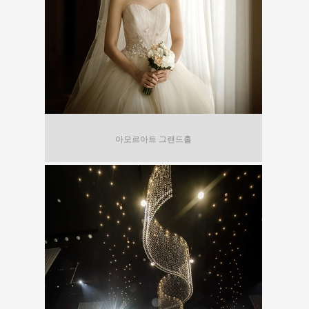
아모르아트 그랜드홀