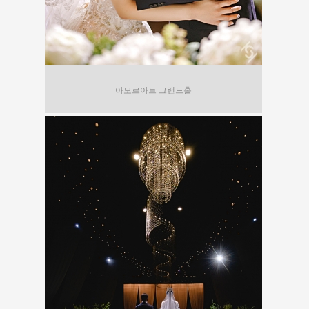
아모르아트 그랜드홀