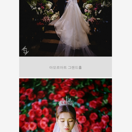
아모르아트 그랜드홀