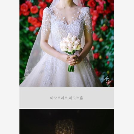
아모르아트 아모르홀