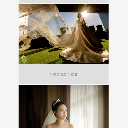
아모르아트 아트홀