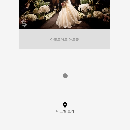
아모르아트 아트홀
태그별 보기