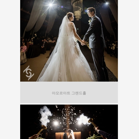
아모르아트 그랜드홀