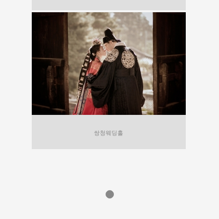
쌍청웨딩홀