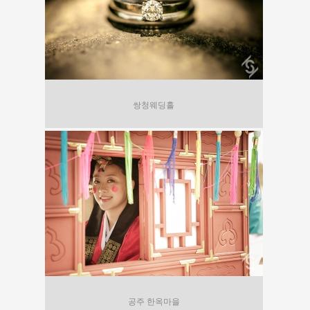
쌍청웨딩홀
공주 한옥마을