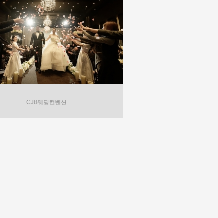
CJB웨딩컨벤션