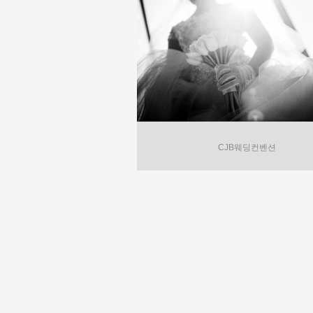
CJB웨딩컨벤션