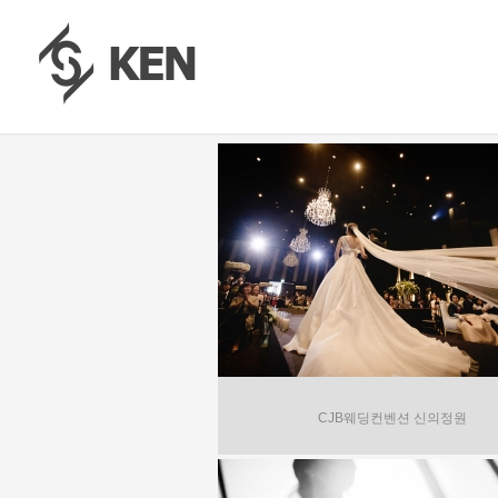
CJB웨딩컨벤션 신의정원