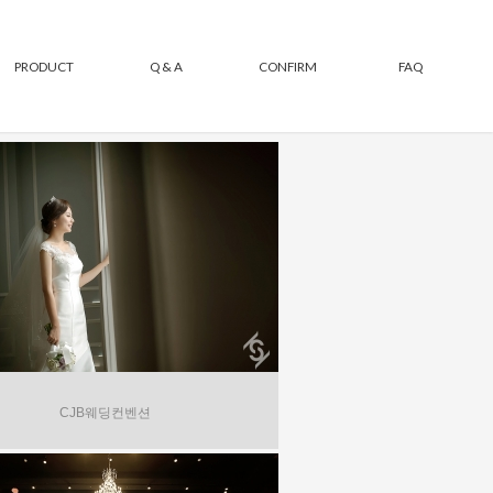
PRODUCT
Q & A
CONFIRM
FAQ
CJB웨딩컨벤션