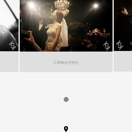
CJB웨딩컨벤션